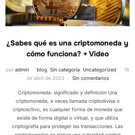
¿Sabes qué es una criptomoneda y
cómo funciona? + Video
Publ
por
admin
blog
,
Sin categoría
,
Uncategorized
16
el
de abril de 2023
Sin comentarios
Criptomoneda: significado y definición Una
criptomoneda, a veces llamada criptodivisa o
criptoactivo, es cualquier forma de moneda que
existe de forma digital o virtual, y que utiliza
criptografía para proteger las transacciones. Las
criptomonedas no tienen una autoridad central