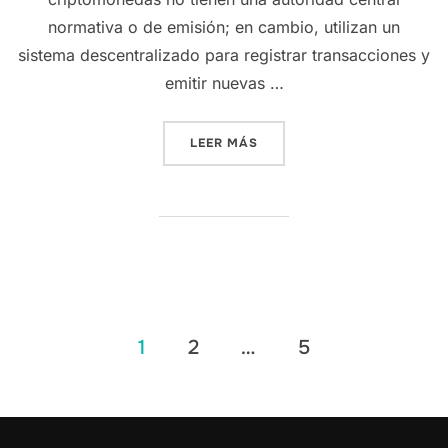
normativa o de emisión; en cambio, utilizan un
sistema descentralizado para registrar transacciones y
emitir nuevas …
«¿SABES QUÉ ES UNA CRIP
LEER MÁS
Posts
1
2
…
5
pagination