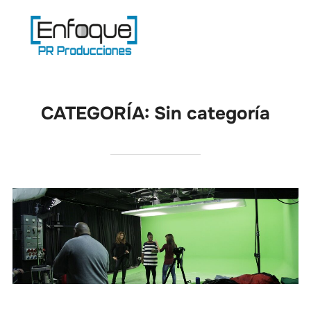
Saltar
al
Buscar:
ALTE
contenido
CATEGORÍA:
Sin categoría